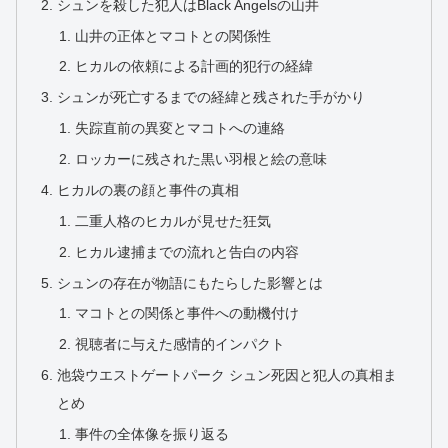
シュンを殺した犯人はBlack Angelsの山井
山井の正体とマコトとの関係性
ヒカルの依頼による計画的犯行の経緯
シュンが死亡するまでの経緯と残された手がかり
失踪直前の異変とマコトへの連絡
ロッカーに残された黒い羽根と絵の意味
ヒカルの裏の顔と事件の真相
二重人格のヒカルが見せた狂気
ヒカル逮捕までの流れと告白の内容
シュンの存在が物語にもたらした影響とは
マコトとの関係と事件への動機付け
視聴者に与えた感情的インパクト
池袋ウエストゲートパーク シュン死因と犯人の真相ま
とめ
事件の全体像を振り返る