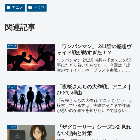
アニメ
ドラマ
関連記事
「ワンパンマン」 241話の感想ヴ
アニメ
ォイド戦が熱すぎた！？
ワンパンマン 241話 感想を求めてこの記
事にたどり着いたあなたへ。今回は「虚
空のヴォイド」や「ブラスト参戦」、
「ソニック vs フラッシュ」など、話題の
展開が盛りだくさんでした。原作との違
いや、各キ...
「夜桜さんちの大作戦」アニメ｜
アニメ
ひどい理由
「夜桜さんちの大作戦 アニメ ひどい」と
検索している方は、実際にそこまで評価
が悪いのか事実を知りたいのではないで
しょうか。作画の不安定さや原作カッ
ト、テンポの問題などが指摘されていま
すが、一方で高く評...
『ザグローリー』シーズン2 見れ
ドラマ
ない理由と対策