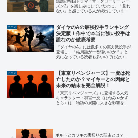
話題の韓国ドラマ『ザ・グローリー シー
ズン2』を楽しみにしていたのに、「見れ
ない」と感じている人が続出していま
す。Netflixで配信されているはずなの
に、なぜ再生できないのか？それにはい
くつかの理由...
ダイヤのAの最強投手ランキング
アニメ
決定版！作中で本当に強い投手は
誰なのか徹底考察
『ダイヤのA』には数多くの実力派投手が
登場し、「結局誰が一番強いのか？」と
気になっている読者も多いのではないで
しょうか。本記事では、ダイヤのAに登場
する投手たちを投手ランキング形式で整
理し、作中の描写...
【東京リベンジャーズ】一虎は死
アニメ
亡したのか？マイキーとの因縁と
未来の結末を完全解説！
「東京リベンジャーズ」に登場する人気
キャラクター・羽宮一虎（はねみやかず
とら）は、物語の展開に大きな影響を与
える存在です。本記事では、一虎が死亡
する未来、そして生存する未来など、複
数のタイムリープを通...
ボルトとカワキの裏切りの理由とは？