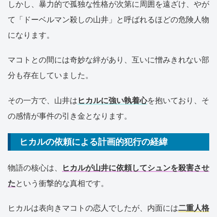
しかし、暴力的で孤独な性格が次第に周囲を遠ざけ、やが
て「ドーベルマン殺しの山井」と呼ばれるほどの危険人物
になります。
マコトとの間には奇妙な絆があり、互いに憎みきれない部
分も存在していました。
その一方で、山井は
ヒカルに強い執着心
を抱いており、そ
の感情が事件の引き金となります。
ヒカルの依頼による計画的犯行の経緯
物語の核心は、
ヒカルが山井に依頼してシュンを殺害させ
た
という衝撃的な真相です。
ヒカルは表向きマコトの恋人でしたが、内面には
二重人格