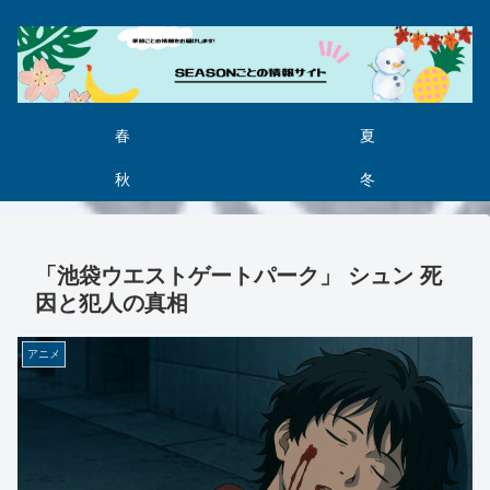
春
夏
秋
冬
「池袋ウエストゲートパーク」 シュン 死
因と犯人の真相
アニメ