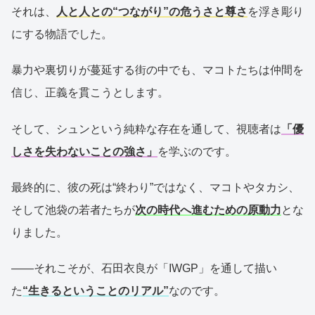
それは、
人と人との“つながり”の危うさと尊さ
を浮き彫り
にする物語でした。
暴力や裏切りが蔓延する街の中でも、マコトたちは仲間を
信じ、正義を貫こうとします。
そして、シュンという純粋な存在を通して、視聴者は
「優
しさを失わないことの強さ」
を学ぶのです。
最終的に、彼の死は“終わり”ではなく、マコトやタカシ、
そして池袋の若者たちが
次の時代へ進むための原動力
とな
りました。
――それこそが、石田衣良が「IWGP」を通して描い
た
“生きるということのリアル”
なのです。